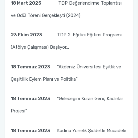
18 Mart 2025
TDP Değerlendirme Toplantısı
İlahiyat Fakültesi
Sağlık Hizmetleri MYO
ve Ödül Töreni Gerçekleşti (2024)
İletişim Fakültesi
Serik Gülsün Süleyman Süral MYO
23 Ekim 2023
TDP 2. Eğitici Eğitimi Programı
Kemer Denizcilik Fakültesi
Sosyal Bilimler MYO
(Atölye Çalışması) Başlıyor...
Kumluca Sağlık Bilimleri Fakültesi
Teknik Bilimler MYO
18 Temmuz 2023
“Akdeniz Üniversitesi Eşitlik ve
Manavgat Sosyal ve Beşeri Bilimler Fakültesi
Çeşitlilik Eylem Planı ve Politika”
Manavgat Turizm Fakültesi
18 Temmuz 2023
“Geleceğini Kuran Genç Kadınlar
Mimarlık Fakültesi
Projesi”
Mühendislik Fakültesi
18 Temmuz 2023
Kadına Yönelik Şiddetle Mücadele
Sağlık Bilimleri Fakültesi